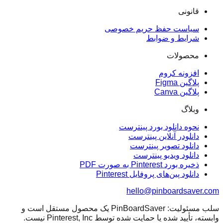
قانونی
سیاست حفظ حریم خصوصی
شرایط و ضوابط
محصولات
افزونه کروم
پلاگین Figma
پلاگین Canva
وبلاگ
نحوه دانلود بورد پینترست
دانلودر آنلاین پینترست
دانلود تصویر پینترست
دانلود ویدیو پینترست
ذخیره بورد Pinterest به صورت PDF
دانلود پین‌های پروفایل Pinterest
hello@pinboardsaver.com
سلب مسئولیت: PinBoardSaver یک محصول مستقل است و
وابسته، تأیید شده یا حمایت شده توسط Pinterest, Inc نیست.