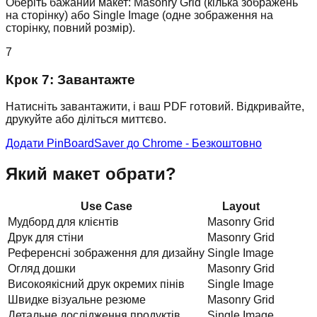
Оберіть бажаний макет: Masonry Grid (кілька зображень
на сторінку) або Single Image (одне зображення на
сторінку, повний розмір).
7
Крок 7: Завантажте
Натисніть завантажити, і ваш PDF готовий. Відкривайте,
друкуйте або діліться миттєво.
Додати PinBoardSaver до Chrome - Безкоштовно
Який макет обрати?
Use Case
Layout
Мудборд для клієнтів
Masonry Grid
Друк для стіни
Masonry Grid
Референсні зображення для дизайну
Single Image
Огляд дошки
Masonry Grid
Високоякісний друк окремих пінів
Single Image
Швидке візуальне резюме
Masonry Grid
Детальне дослідження продуктів
Single Image