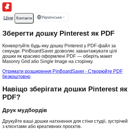
Українська
Ціни
Контакти
Зберегти дошку Pinterest як PDF
Конвертуйте будь-яку дошку Pinterest у PDF-файл за
секунди. PinBoardSaver дозволяє завантажувати цілі
дошки як красиво оформлені PDF — оберіть макет
Masonry Grid або Single Image на сторінку.
Отримати розширення PinBoardSaver - Створюйте PDF
безкоштовно
Навіщо зберігати дошки Pinterest як
PDF?
Друк мудбордів
Друкуйте ваші дошки натхнення для стіни студії, зустрічей
з клієнтами або креативних проєктів.