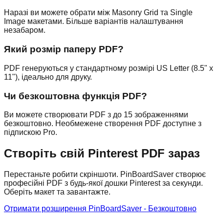
Наразі ви можете обрати між Masonry Grid та Single
Image макетами. Більше варіантів налаштування
незабаром.
Який розмір паперу PDF?
PDF генеруються у стандартному розмірі US Letter (8.5" x
11"), ідеально для друку.
Чи безкоштовна функція PDF?
Ви можете створювати PDF з до 15 зображеннями
безкоштовно. Необмежене створення PDF доступне з
підпискою Pro.
Створіть свій Pinterest PDF зараз
Перестаньте робити скріншоти. PinBoardSaver створює
професійні PDF з будь-якої дошки Pinterest за секунди.
Оберіть макет та завантажте.
Отримати розширення PinBoardSaver - Безкоштовно