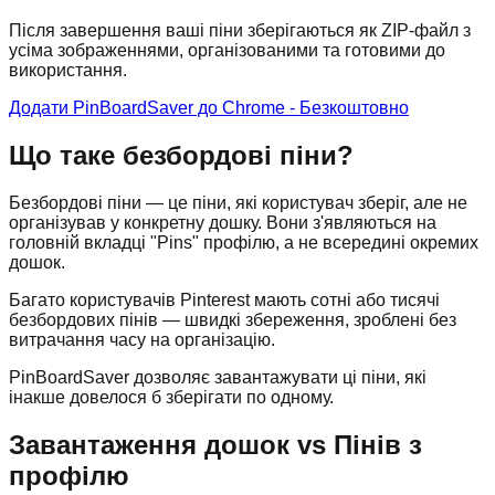
Після завершення ваші піни зберігаються як ZIP-файл з
усіма зображеннями, організованими та готовими до
використання.
Додати PinBoardSaver до Chrome - Безкоштовно
Що таке безбордові піни?
Безбордові піни — це піни, які користувач зберіг, але не
організував у конкретну дошку. Вони з'являються на
головній вкладці "Pins" профілю, а не всередині окремих
дошок.
Багато користувачів Pinterest мають сотні або тисячі
безбордових пінів — швидкі збереження, зроблені без
витрачання часу на організацію.
PinBoardSaver дозволяє завантажувати ці піни, які
інакше довелося б зберігати по одному.
Завантаження дошок vs Пінів з
профілю