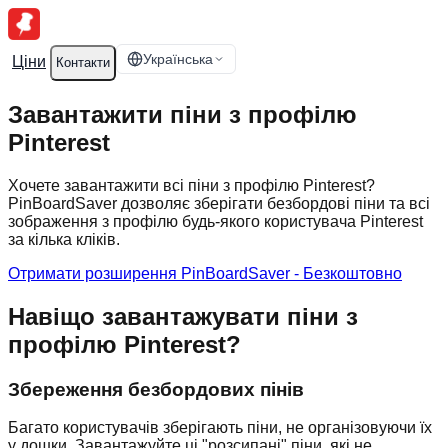
Українська
Ціни
Контакти
Завантажити піни з профілю
Pinterest
Хочете завантажити всі піни з профілю Pinterest?
PinBoardSaver дозволяє зберігати безбордові піни та всі
зображення з профілю будь-якого користувача Pinterest
за кілька кліків.
Отримати розширення PinBoardSaver - Безкоштовно
Навіщо завантажувати піни з
профілю Pinterest?
Збереження безбордових пінів
Багато користувачів зберігають піни, не організовуючи їх
у дошки. Завантажуйте ці "розсипані" піни, які не