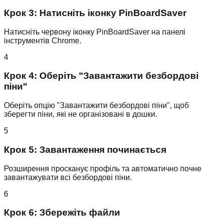
Крок 3: Натисніть іконку PinBoardSaver
Натисніть червону іконку PinBoardSaver на панелі
інструментів Chrome.
4
Крок 4: Оберіть "Завантажити безбордові
піни"
Оберіть опцію "Завантажити безбордові піни", щоб
зберегти піни, які не організовані в дошки.
5
Крок 5: Завантаження починається
Розширення просканує профіль та автоматично почне
завантажувати всі безбордові піни.
6
Крок 6: Збережіть файли