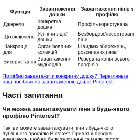
Завантаження
Завантаження пінів з
Функція
дошки
профілю
Конкретна
Джерело
Профіль користувача
дошка
Усі піни з цієї
Безбордові/несортовані
Що включено
дошки
піни
Найкраще
Організованих
Швидких збережень,
для
колекцій
розсипаних пінів
Завантаження
Резервна копія всього
Використання
мудбордів
профілю
Потрібно завантажити конкретну дошку? Перегляньте
наш посібник по завантаженню дошок Pinterest.
Часті запитання
Чи можна завантажувати піни з будь-якого
профілю Pinterest?
Так, ви можете завантажувати піни з будь-якого
публічного профілю Pinterest. Приватні профілі
вимагають, щоб ви були залогінені та мали доступ.