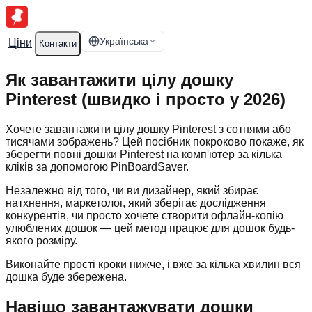
Українська
Ціни
Контакти
Як завантажити цілу дошку
Pinterest (швидко і просто у 2026)
Хочете завантажити цілу дошку Pinterest з сотнями або
тисячами зображень? Цей посібник покроково покаже, як
зберегти повні дошки Pinterest на комп'ютер за кілька
кліків за допомогою PinBoardSaver.
Незалежно від того, чи ви дизайнер, який збирає
натхнення, маркетолог, який зберігає дослідження
конкурентів, чи просто хочете створити офлайн-копію
улюблених дошок — цей метод працює для дошок будь-
якого розміру.
Виконайте прості кроки нижче, і вже за кілька хвилин вся
дошка буде збережена.
Навіщо завантажувати дошки