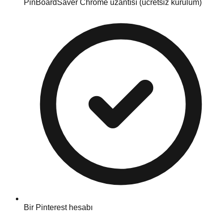
PinBoardSaver Chrome uzantısı (ücretsiz kurulum)
Bir Pinterest hesabı