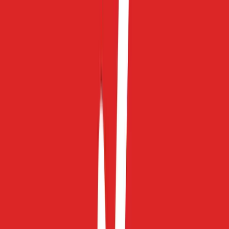
Segera Hadir