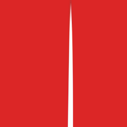
Plugin Figma