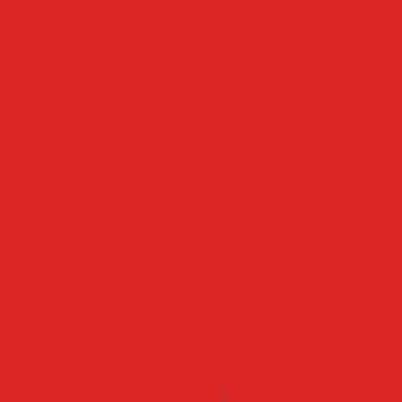
Segera Hadir