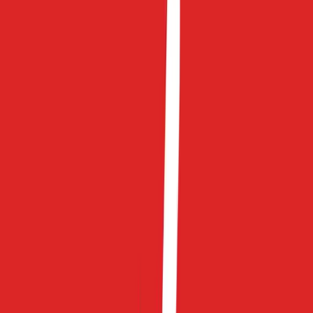
Import gambar Pinterest langsung ke desain Figma Anda.
Cari dan tambahkan pin tanpa meninggalkan Figma.
Dapatkan Plugin