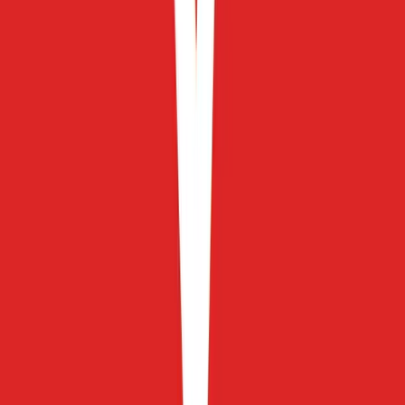
2 juta+
Pin Tersimpan
1000+
Pengguna Puas
10K+
Board Tersimpan
Paket Langganan