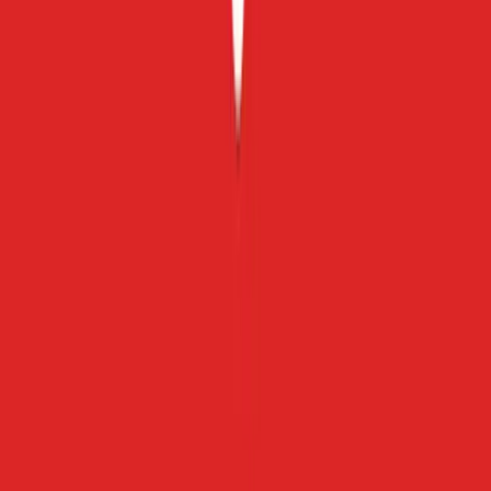
Download unlimited