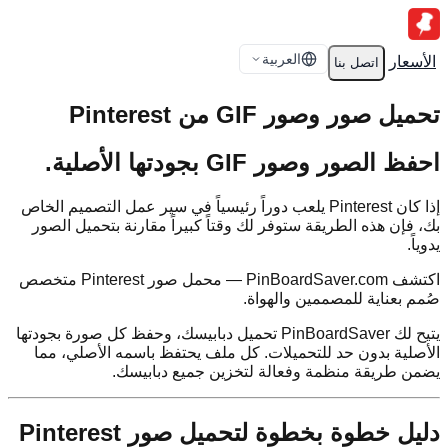
العربية
الأسعار
اتصل بنا
تحميل صور وصور GIF من Pinterest
احفظ الصور وصور GIF بجودتها الأصلية.
إذا كان Pinterest يلعب دوراً رئيسياً في سير عمل التصميم الخاص
بك، فإن هذه الطريقة ستوفر لك وقتاً كبيراً مقارنة بتحميل الصور
يدوياً.
اكتشف PinBoardSaver.com — محمل صور Pinterest متخصص
صُمم بعناية للمصممين والهواة.
يتيح لك PinBoardSaver تحميل دبابيسك، وحفظ كل صورة بجودتها
الأصلية بدون حد للتحميلات. كل ملف يحتفظ باسمه الأصلي، مما
يضمن طريقة منظمة وفعالة لتخزين جميع دبابيسك.
دليل خطوة بخطوة لتحميل صور Pinterest